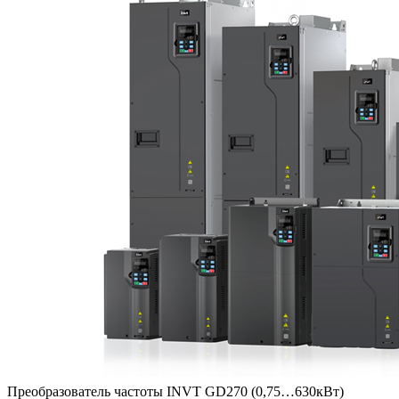
Преобразователь частоты INVT GD270 (0,75…630кВт)