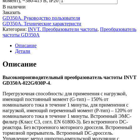
момент), ~380-415 В, IP20
В наличии
Заказать
GD350A. Руководство пользователя
GD350A. Технические характеристи
Категории:
INVT. Преобразователи частоты
,
Преобразователь
частоты GD350A
Описание
Детали
Описание
Высокопроизводительный преобразователь частоты INVT
GD350A-022G/030P-4
.
Перегрузочная способность: для применения с нагрузкой,
имеющий постоянный момент (G-тип) – 150% от
номинального тока в течение 1 минуты, для применения с
нагрузкой, имеющий переменный момент (P-тип) – 120% от
номинального тока в течение 1 минуты. Встроенный ЭМС-
фильтр (Класс С3, согл. EN 61800-3). Без встроенного DC-
реактора. Без встроенного моторного дросселя. Встроенный
тормозной прерыватель. Встроенный DC-дроссель.
Управление: метод широтно-импульсной модуляции с