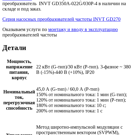
преобразователь INVT GD350A-022G/030P-4 в наличии на
складе и под заказ.
Серия насосных преобразователей частоты INVT GD270
Оказываем услуги по
монтажу и вводу в эксплуатацию
преобразователей частоты
Детали
Мощность,
напряжение
22 кВт (G-тип)/30 кВт (P-тип). 3-фазное ~ 380
питания,
В (-15%)-440 В (+10%), IP20
корпус
45,0 А (G-тип) / 60,0 А (P-тип)
Номинальный
150% от номинального тока: 1 мин (G-тип);
ток,
120% от номинального тока: 1 мин (P-тип);
перегрузочная
180% от номинального тока: 10 с;
способность
200% от номинального тока: 1 с
Метод широтно-импульсной модуляции с
пространственным вектором (SVPWM),