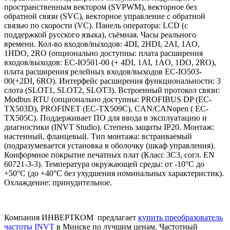
пространственным вектором (SVPWM), векторное без
обратной связи (SVC), векторное управление с обратной
связью по скорости (VC). Панель оператора: LСD (с
поддержкой русского языка), съёмная. Часы реального
времени. Кол-во входов/выходов: 4DI, 2НDI, 2AI, 1AO,
1НDO, 2RO (опционально доступны: плата расширения
входов/выходов:
EC-IO501-00
(+ 4DI, 1AI, 1AO, 1DO, 2RO),
плата расширения релейных входов/выходов
EC-IO503-
00
(+2DI, 6RO). Интерфейс расширения функциональности: 3
слота (SLOT1, SLOT2, SLOT3). Встроенный протокол связи:
Modbus RTU (опционально доступны: PROFIBUS DP (EC-
ТХ503D), PROFINET (EC-ТХ509C), CAN/CANopen (
EC-
TX505C
). Поддерживает ПО для ввода в эксплуатацию и
диагностики (INVT Studio). Степень защиты IP20. Монтаж:
настенный, фланцевый. Тип монтажа: встраиваемый
(подразумевается установка в оболочку (шкаф управления).
Конформное покрытие печатных плат (Класс 3С3, согл. EN
60721-3-3). Температура окружающей среды: от -10°C до
+50°C (до +40°C без ухудшения номинальных характеристик).
Охлаждение: принудительное.
Компания ИНВЕРТКОМ предлагает
купить преобразователь
частоты INVT
в Минске по лучшим ценам. Частотный