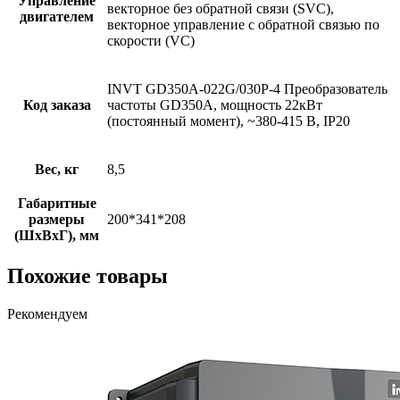
Управление
векторное без обратной связи (SVC),
двигателем
векторное управление с обратной связью по
скорости (VC)
INVT GD350A-022G/030P-4 Преобразователь
Код заказа
частоты GD350A, мощность 22кВт
(постоянный момент), ~380-415 В, IP20
Вес, кг
8,5
Габаритные
размеры
200*341*208
(ШхВхГ), мм
Похожие товары
Рекомендуем