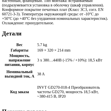
настенный, фланцевый. Тип монтажа: встраиваемый
(подразумевается установка в оболочку (шкаф управления).
Конформное покрытие печатных плат (Класс 3С3, согл. EN
60721-3-3). Температура окружающей среды: от -10°C до
+50°C (до +40°C без ухудшения номинальных характеристик).
Охлаждение: принудительное.
Детали
Вес
5.7 kg
Габариты
169 × 320 × 214 mm
Мощность,
напряжение
3 х 380…440В (-15% / +10%): 18,5 кВт
питания, корпус
Номинальный
38 A
выходной ток, А
INVT GD270-018-4 Преобразователь
Код заказа
частоты GD270, мощность 18,5 кВт,
~380-415 В, IP20