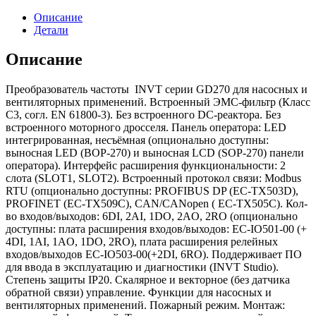
Описание
Детали
Описание
Преобразователь частоты INVT серии GD270 для насосных и
вентиляторных применений. Встроенный ЭМС-фильтр (Класс
С3, согл. EN 61800-3). Без встроенного DC-реактора. Без
встроенного моторного дросселя. Панель оператора: LED
интегрированная, несъёмная (опционально доступны:
выносная LED (BOP-270) и выносная LCD (SOP-270) панели
оператора). Интерфейс расширения функциональности: 2
слота (SLOT1, SLOT2). Встроенный протокол связи: Modbus
RTU (опционально доступны: PROFIBUS DP (EC-ТХ503D),
PROFINET (EC-ТХ509C), CAN/CANopen (
EC-TX505C
). Кол-
во входов/выходов: 6DI, 2AI, 1DO, 2AO, 2RO (опционально
доступны: плата расширения входов/выходов:
EC-IO501-00
(+
4DI, 1AI, 1AO, 1DO, 2RO), плата расширения релейных
входов/выходов
EC-IO503-00
(+2DI, 6RO). Поддерживает ПО
для ввода в эксплуатацию и диагностики (INVT Studio).
Степень защиты IP20. Скалярное и векторное (без датчика
обратной связи) управление. Функции для насосных и
вентиляторных применений. Пожарный режим. Монтаж: